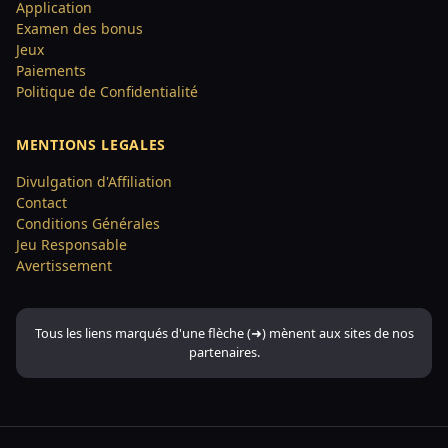
Application
Examen des bonus
Jeux
Paiements
Politique de Confidentialité
MENTIONS LEGALES
Divulgation d'Affiliation
Contact
Conditions Générales
Jeu Responsable
Avertissement
Tous les liens marqués d'une flèche (➜) mènent aux sites de nos
partenaires.