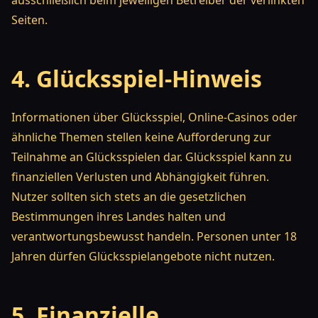
Seiten.
4. Glücksspiel-Hinweis
Informationen über Glücksspiel, Online-Casinos oder
ähnliche Themen stellen keine Aufforderung zur
Teilnahme an Glücksspielen dar. Glücksspiel kann zu
finanziellen Verlusten und Abhängigkeit führen.
Nutzer sollten sich stets an die gesetzlichen
Bestimmungen ihres Landes halten und
verantwortungsbewusst handeln. Personen unter 18
Jahren dürfen Glücksspielangebote nicht nutzen.
5. Finanzielle