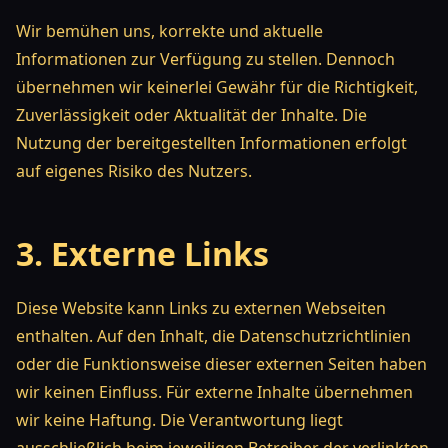
Wir bemühen uns, korrekte und aktuelle
Informationen zur Verfügung zu stellen. Dennoch
übernehmen wir keinerlei Gewähr für die Richtigkeit,
Zuverlässigkeit oder Aktualität der Inhalte. Die
Nutzung der bereitgestellten Informationen erfolgt
auf eigenes Risiko des Nutzers.
3. Externe Links
Diese Website kann Links zu externen Webseiten
enthalten. Auf den Inhalt, die Datenschutzrichtlinien
oder die Funktionsweise dieser externen Seiten haben
wir keinen Einfluss. Für externe Inhalte übernehmen
wir keine Haftung. Die Verantwortung liegt
ausschließlich beim jeweiligen Betreiber der verlinkten